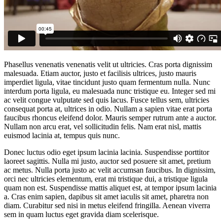
Phasellus venenatis venenatis velit ut ultricies. Cras porta dignissim
malesuada. Etiam auctor, justo et facilisis ultrices, justo mauris
imperdiet ligula, vitae tincidunt justo quam fermentum nulla. Nunc
interdum porta ligula, eu malesuada nunc tristique eu. Integer sed mi
ac velit congue vulputate sed quis lacus. Fusce tellus sem, ultricies
consequat porta at, ultrices in odio. Nullam a sapien vitae erat porta
faucibus rhoncus eleifend dolor. Mauris semper rutrum ante a auctor.
Nullam non arcu erat, vel sollicitudin felis. Nam erat nisl, mattis
euismod lacinia at, tempus quis nunc.
Donec luctus odio eget ipsum lacinia lacinia. Suspendisse porttitor
laoreet sagittis. Nulla mi justo, auctor sed posuere sit amet, pretium
ac metus. Nulla porta justo ac velit accumsan faucibus. In dignissim,
orci nec ultricies elementum, erat mi tristique dui, a tristique ligula
quam non est. Suspendisse mattis aliquet est, at tempor ipsum lacinia
a. Cras enim sapien, dapibus sit amet iaculis sit amet, pharetra non
diam. Curabitur sed nisi in metus eleifend fringilla. Aenean viverra
sem in quam luctus eget gravida diam scelerisque.