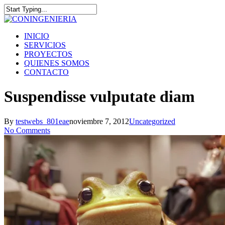
Skip
to
Close
main
Search
content
Menu
INICIO
SERVICIOS
PROYECTOS
QUIENES SOMOS
CONTACTO
Suspendisse vulputate diam
By
testwebs_801eae
noviembre 7, 2012
Uncategorized
No Comments